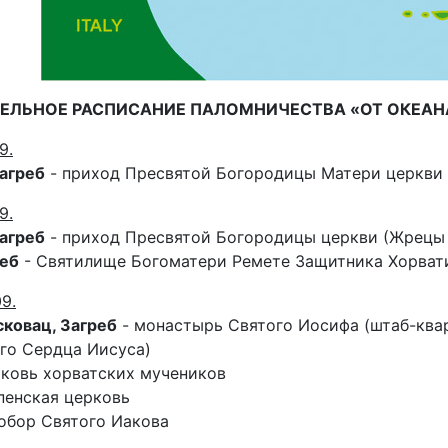
ЛЬНОЕ РАСПИСАНИЕ ПАЛОМНИЧЕСТВА «ОТ ОКЕАНА ДО 
9.
Загреб
- приход Пресвятой Богородицы Матери церкви
9.
Загреб
- приход Пресвятой Богородицы церкви (Жрецы
реб
- Святилище Богоматери Ремете Защитника Хорват
9.
сковац, Загреб
- монастырь Святого Иосифа (штаб-ква
го Сердца Иисуса)
ковь хорватских мучеников
пенская церковь
обор Святого Иакова