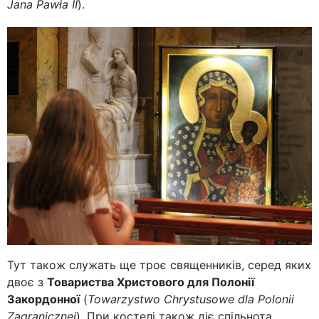
Jana Pawła II
).
Тут також служать ще троє священників, серед яких
двоє з
Товариства Христового для Полонії
Закордонної
(
Towarzystwo Chrystusowe dla Polonii
Zagranicznej
). При костелі також діє спільнота