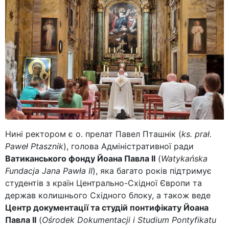
Нині ректором є о. прелат Павел Пташнік (
ks. prał.
Paweł Ptasznik
), голова Адміністративної ради
Ватиканського фонду Йоана Павла ІІ
(
Watykańska
Fundacja Jana Pawła II
), яка багато років підтримує
студентів з країн Центрально-Східної Європи та
держав колишнього Східного блоку, а також веде
Центр документації та студій понтифікату Йоана
Павла ІІ
(
Ośrodek Dokumentacji i Studium Pontyfikatu