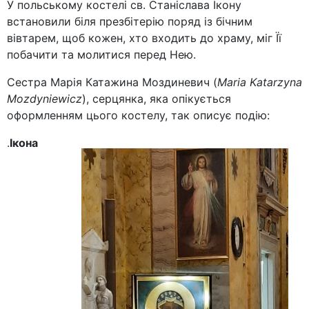
У польському костелі св. Станіслава Ікону
встановили біля презбітерію поряд із бічним
вівтарем, щоб кожен, хто входить до храму, міг Її
побачити та молитися перед Нею.
Сестра Марія Катажина Моздиневич (
Maria Katarzyna
Mozdyniewicz
), серцянка, яка опікується
оформленням цього костелу, так описує подію:
.
Ікона