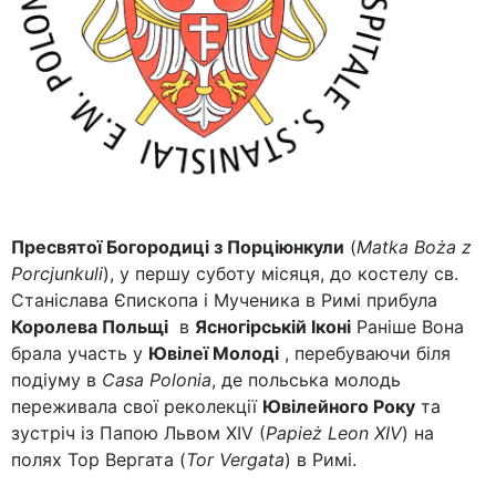
Пресвятої Богородиці з Порціюнкули
(
Matka Boża z
Porcjunkuli
), у першу суботу місяця, до костелу св.
Станіслава Єпископа і Мученика в Римі прибула
Королева Польщі
в
Ясногірській Іконі
Раніше Вона
брала участь у
Ювілеї Молоді
, перебуваючи біля
подіуму в
Casa Polonia
, де польська молодь
переживала свої реколекції
Ювілейного Року
та
зустріч із Папою Львом XIV (
Papież Leon XIV
) на
полях Тор Вергата (
Tor Vergata
) в Римі.