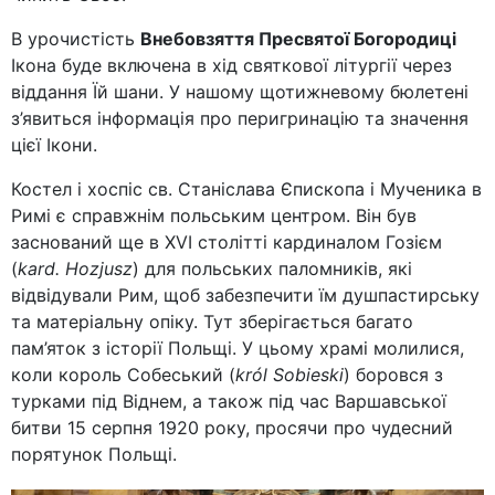
В урочистість
Внебовзяття Пресвятої Богородиці
Ікона буде включена в хід святкової літургії через
віддання Їй шани. У нашому щотижневому бюлетені
з’явиться інформація про перигринацію та значення
цієї Ікони.
Костел і хоспіс св. Станіслава Єпископа і Мученика в
Римі є справжнім польським центром. Він був
заснований ще в XVI столітті кардиналом Гозієм
(
kard. Hozjusz
) для польських паломників, які
відвідували Рим, щоб забезпечити їм душпастирську
та матеріальну опіку. Тут зберігається багато
пам’яток з історії Польщі. У цьому храмі молилися,
коли король Собеський (
król Sobieski
) боровся з
турками під Віднем, а також під час Варшавської
битви 15 серпня 1920 року, просячи про чудесний
порятунок Польщі.