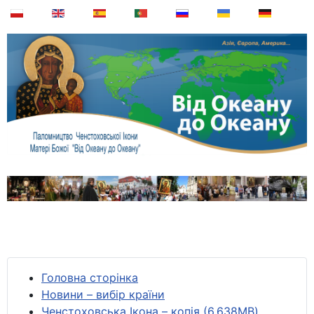
Головна сторінка
Новини – вибір країни
Ченстоховська Ікона – копія (6,638MB)