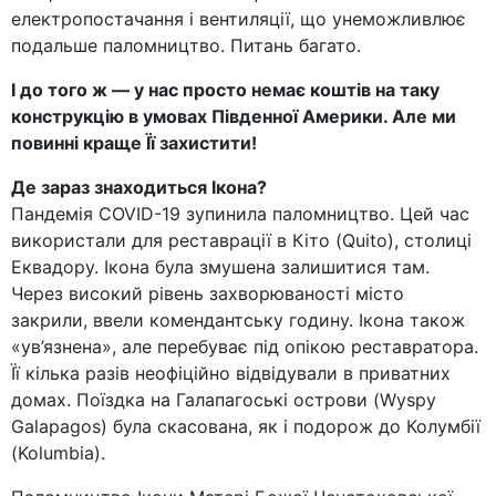
електропостачання і вентиляції, що унеможливлює
подальше паломництво. Питань багато.
І до того ж — у нас просто немає коштів на таку
конструкцію в умовах Південної Америки. Але ми
повинні краще Її захистити!
Де зараз знаходиться Ікона?
Пандемія COVID-19 зупинила паломництво. Цей час
використали для реставрації в Кіто (Quito), столиці
Еквадору. Ікона була змушена залишитися там.
Через високий рівень захворюваності місто
закрили, ввели комендантську годину. Ікона також
«ув’язнена», але перебуває під опікою реставратора.
Її кілька разів неофіційно відвідували в приватних
домах. Поїздка на Галапагоські острови (Wyspy
Galapagos) була скасована, як і подорож до Колумбії
(Kolumbia).