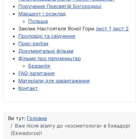
Поручення Пресвятій Богородиці
Маршрут і розклад
Польща
Заклик Настоятеля Ясної Гори
лист 1
лист 2
Проповіді та свідчення
Прес-релізи
Документальні фільми
Фільми про паломництво
Бразилія
FAQ-запитання
Матеріали для завантаження
Контакт
Ви тут:
Головна
Вже після візиту до «косметолога» в Еквадорі
(Ekwadorze)!