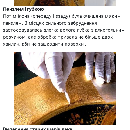
Пензлем і губкою
Потім Ікона (спереду і ззаду) була очищена м’яким
пензлем. В місцях сильного забруднення
застосовувалась злегка волога губка з алкогольним
розчином, але обробка тривала не більше двох
хвилин, аби не зашкодити поверхні.
Видалення старих шарів лаку