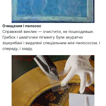
Очищення і пилосос
Справжній виклик — очистити, не пошкодивши.
Грибок і шматочки пігменту були акуратно
зішкрябані і видалені спеціальним міні-пилососом. І
спереду, і ззаду.