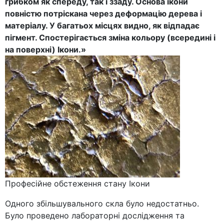
грибком як спереду, так і ззаду. Основа ікони
повністю потріскана через деформацію дерева і
матеріалу. У багатьох місцях видно, як відпадає
пігмент. Спостерігається зміна кольору (всередині і
на поверхні) Ікони.»
Професійне обстеження стану Ікони
Одного збільшувального скла було недостатньо.
Було проведено лабораторні дослідження та