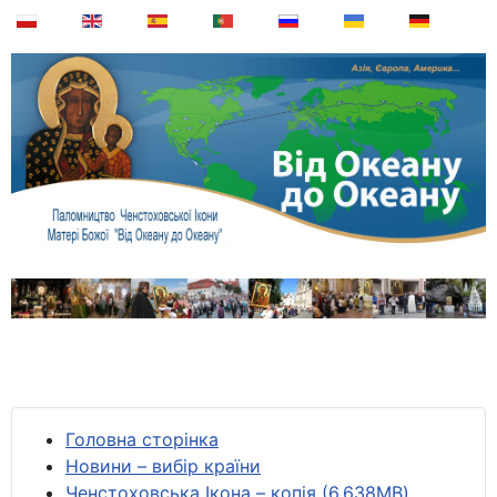
Головна сторінка
Новини – вибір країни
Ченстоховська Ікона – копія (6,638MB)