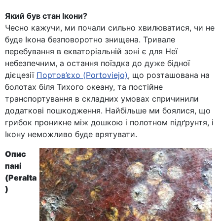
Який був стан Ікони?
Чесно кажучи, ми почали сильно хвилюватися, чи не
буде Ікона безповоротно знищена. Тривале
перебування в екваторіальній зоні є для Неї
небезпечним, а остання поїздка до дуже бідної
дієцезії
Портов’єхо (Portoviejo)
, що розташована на
болотах біля Тихого океану, та постійне
транспортування в складних умовах спричинили
додаткові пошкодження. Найбільше ми боялися, що
грибок проникне між дошкою і полотном підґрунтя, і
Ікону неможливо буде врятувати.
Опис
пані
(
Peralta
)