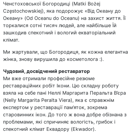
Ченстоховської Богородиці (Matki Bożej
Częstochowskiej), яка подорожує «Від Океану до
Океану» (Od Oceanu do Oceanu) на захист життя. Її
торкалися сотні тисяч людей, але найбільше Їй
зашкодив спекотний і вологий екваторіальний
клімат.
Ми жартували, що Богородиця, як кожна елегантна
жінка, знову вирушила до косметолога :).
Чудовий, досвідчений реставратор
Ми вже отримали професійне резюме
реставраційних робіт Ікони. Цю складну роботу
взяла на себе пані Неллі Маргарита Перальта В’єра
(Nelly Margarita Peralta Viera), яка є справжнім
експертом у реставрації пам’яток, зокрема
старовинних ікон. До того ж вона добре обізнана з
проблемами, які спричиняє вологість, грибок і
спекотний клімат Еквадору (Ekwador).