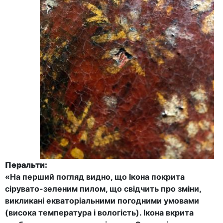
Перальти:
«На перший погляд видно, що Ікона покрита
сірувато-зеленим пилом, що свідчить про зміни,
викликані екваторіальними погодними умовами
(висока температура і вологість). Ікона вкрита