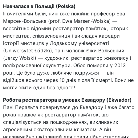
Навчалася в Польщі! (Polska)
Її вчителями були, нині вже покійні: професор Ева
Марсен-Вольська (prof. Ewa Marsen-Wolska) —
всесвітньо відомий реставратор пам’яток, історик
мистецтва, співзасновниця і викладач кафедри
історії мистецтв у Лодзькому університеті
(Uniwersytet Łódzki), та її чоловік Єжи Вольський
(Jerzy Wolski) — художник, реставратор живопису і
поліхромованої скульптури. Обоє померли у 2013
році. Це було дуже любляче подружжя — він
відійшов всього через 10 днів після її смерті. Вони не
могли жити один без одного!
Робота реставратора в умовах Еквадору (Ekwador)
Пані Перальта повернулася до Еквадору і вже багато
років працює як реставратор пам’яток, що
спеціалізується на пошкодженнях, викликаних
агресивним екваторіальним кліматом. А він
надзвичайно шкідливий для традиційно створених