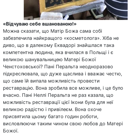
«Відчуваю себе вшанованою!»
Можна сказати, що Матір Божа сама собі
забезпечила найкращого «косметолога». Хіба не
диво, що в далекому Еквадорі знайшлася така
компетентна людина, яка вчилася в Польщі і є
великою шанувальницею Матері Божої
Ченстоховської? Пані Перальта неодноразово
підкреслювала, що дуже щаслива і вважає честю,
що саме їй випала можливість провести
реставрацію. Вона зробила все можливе, і це було
вчасно. Пані Неллі Перальта не раз казала, що
можливість реставрації цієї Ікони була для неї
великою радістю і привілеєм. Вона охоче
присвятила цьому багато годин роботи,
висловлюючи таким чином свою любов до Матері
Божої.