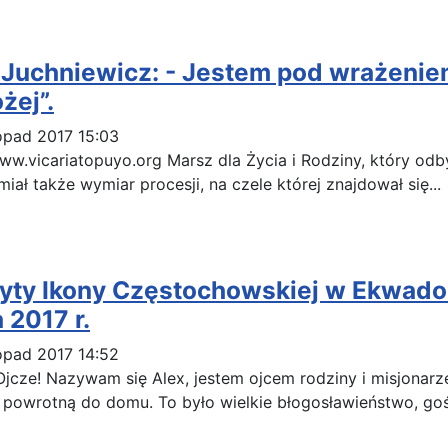
 Juchniewicz: - Jestem pod wrażeniem
żej”.
topad 2017 15:03
w.vicariatopuyo.org Marsz dla Życia i Rodziny, który odby
 miał także wymiar procesji, na czele której znajdował się...
yty Ikony Częstochowskiej w Ekwadorz
 2017 r.
topad 2017 14:52
Ojcze! Nazywam się Alex, jestem ojcem rodziny i misjonar
powrotną do domu. To było wielkie błogosławieństwo, gośc