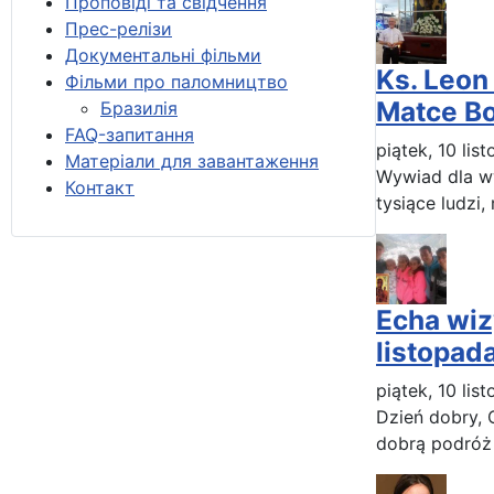
Проповіді та свідчення
Прес-релізи
Документальні фільми
Ks. Leon
Фільми про паломництво
Matce Bo
Бразилія
FAQ-запитання
piątek, 10 lis
Матеріали для завантаження
Wywiad dla ww
Контакт
tysiące ludzi,
Echa wiz
listopada
piątek, 10 lis
Dzień dobry, 
dobrą podróż 