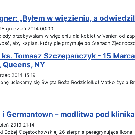
ner: „Byłem w więzieniu, a odwiedzil
 15 grudzień 2014 00:00
 kiedy przebywałam w więzieniu dla kobiet w Vanier, od zap
iwość, aby kapłan, który pielgrzymuje po Stanach Zjednoczo
- ks. Tomasz Szczepańczyk - 15 Marca
, Queens, NY
rzec 2014 15:19
onę uciekamy się Święta Boża Rodzicielko! Matko życia Bra
e i Germantown – modlitwa pod klinik
pień 2013 21:14
i Bożej Częstochowskiej 26 sierpnia peregrynująca Ikona,