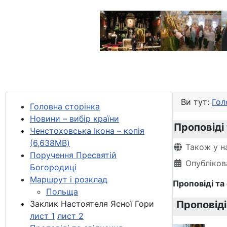
Ви тут:
Гол
Головна сторінка
Новини – вибір країни
Проповіді
Ченстоховська Ікона – копія
(6,638MB)
Деталі
Також у н
Поручення Пресвятій
Опубліков
Богородиці
Маршрут і розклад
Проповіді та
Польща
Заклик Настоятеля Ясної Гори
Проповіді
лист 1
лист 2