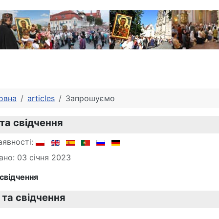
овна
articles
Запрошуємо
 та свідчення
аявності:
ано: 03 січня 2023
 свідчення
 та свідчення