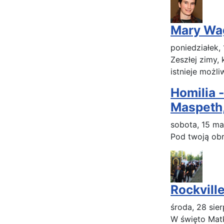
Mary Wag
poniedziałek,
Zeszłej zimy,
istnieje możl
Homilia 
Maspeth
sobota, 15 ma
Pod twoją obr
Rockvill
środa, 28 sier
W święto Matk