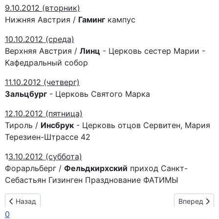
9.10.2012 (вторник)
Нижняя Австрия /
Гаминг
кампус
10.10.2012 (среда)
Верхняя Австрия /
Линц
- Церковь сестер Марии -
Кафедральный собор
11.10.2012 (четверг)
Зальцбург
- Церковь Святого Марка
12.10.2012 (пятница)
Тироль /
Инсбрук
- Церковь отцов Сервитен, Мария
Терезиен-Штрассе 42
1
3.10.2012 (суббота)
Форарльберг /
Фельдкирхский
приход Санкт-
Себастьян Гизинген Празднование ФАТИМЫ
Предыдущий: Маршрут паломничества в Италии
Следующий:
Назад
Вперед
0