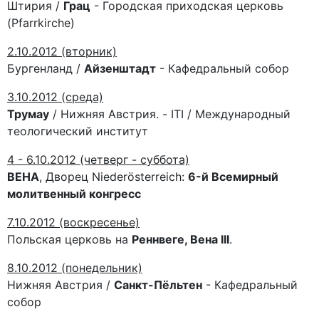
Штирия /
Грац
- Городская приходская церковь
(Pfarrkirche)
2.10.2012 (вторник)
Бургенланд /
Айзенштадт
- Кафедральный собор
3.10.2012 (среда)
Трумау
/ Нижняя Австрия. - ITI / Международный
теологический институт
4 - 6.10.2012 (четверг - суббота)
ВЕНА
, Дворец Niederösterreich:
6-й Всемирный
молитвенный конгресс
7.10.2012 (воскресенье)
Польская церковь на
Реннвеге, Вена III
.
8.10.2012 (понедельник)
Нижняя Австрия /
Санкт-Пёльтен
- Кафедральный
собор