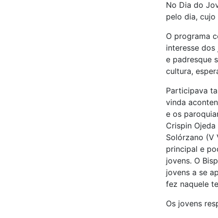
No Dia do Jov
pelo dia, cuj
O programa co
interesse dos
e padresque s
cultura, esper
Participava t
vinda aconten
e os paroquia
Crispin Ojeda
Solórzano (V 
principal e p
jovens. O Bis
jovens a se a
fez naquele t
Os jovens res