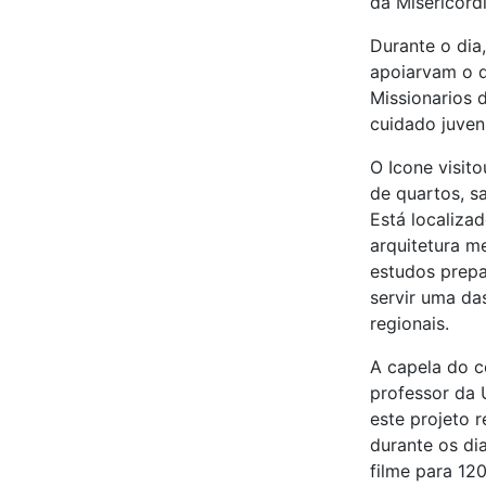
da Misericordi
Durante o dia
apoiarvam o d
Missionarios 
cuidado juven
O Icone visit
de quartos, sa
Está localiza
arquitetura m
estudos prepa
servir uma da
regionais.
A capela do c
professor da 
este projeto 
durante os di
filme para 12