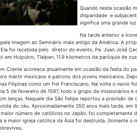
Quando nesta ocasião mu
disparidade e subjacen
significa uma grande luz
Na tarde anterior a ícon
pela imagem ao Seminário mais antigo da América. A propos
. Ela foi recebida pelo diretor do evento, Pe. Juan José C
oi em Huipulco, Tlalpan, 11.9 kilometros da paróquia de cus
m Crente acontece anualmente em ocasião da festa do pat
eiro mártir mexicano e patrono dos jovens mexicanos. Dep
nas Filipinas como um frei Franciscano. Na volta o navio f
ia 5 de fevereiro de 1597, todo o grupo de missionários e
om lanças. Naquele dia São Felipe reportou a previsão de 
vinda do céu. Aproximadamente 350 anos mais tarde, em 9
maior número de católicos no Japão, foi completamente 
 a maior igreja católica da Ásia foi destruída. Somente o
obreviveu.