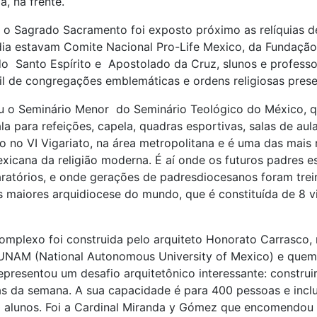
a, na frente.
, o Sagrado Sacramento foi exposto próximo as relíquias d
ia estavam Comite Nacional Pro-Life Mexico, da Fundação 
do Santo Espírito e Apostolado da Cruz, slunos e profe
il de congregações emblemáticas e ordens religiosas prese
ou o Seminário Menor do Seminário Teológico do México, 
la para refeições, capela, quadras esportivas, salas de aula
do no VI Vigariato, na área metropolitana e é uma das mais 
exicana da religião moderna. É aí onde os futuros padres 
ratórios, e onde gerações de padresdiocesanos foram tre
s maiores arquidiocese do mundo, que é constituída de 8 v
omplexo foi construida pelo arquiteto Honorato Carrasco
UNAM (National Autonomous University of Mexico) e quem
representou um desafio arquitetônico interessante: constru
as da semana. A sua capacidade é para 400 pessoas e inclui 
0 alunos. Foi a Cardinal Miranda y Gómez que encomendou 