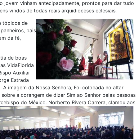
ão jovem vinham antecipadamente, prontos para dar tudo
ns vindos de todas reais arquidioceses eclesiais.
e tópicos de
panheiros, pais
am da fé,
tia de boas
as VidaFlorida
ispo Auxiliar
Jorge Estrada
s. A imagem da Nossa Senhora, Foi colocada no altar
foi sobre a corangem de dizer Sim ao Senhor pelas pessoas
rcebispo do México.
Norberto Rivera Carrera, clamou aos