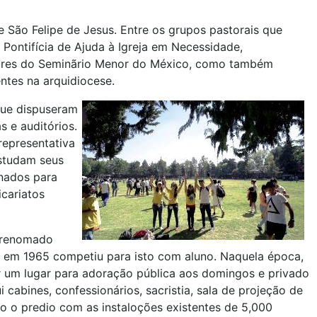
e São Felipe de Jesus. Entre os grupos pastorais que
Pontifícia de Ajuda à Igreja em Necessidade,
ssores do Seminãrio Menor do México, como também
ntes na arquidiocese.
que dispuseram
s e auditórios.
representativa
estudam seus
inados para
icariatos
, renomado
 em 1965 competiu para isto com aluno. Naquela época,
ir um lugar para adoração pública aos domingos e privado
cabines, confessionários, sacristia, sala de projeção de
o o predio com as instaloções existentes de 5,000