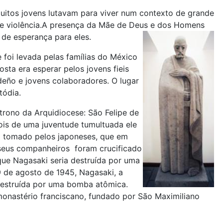
itos jovens lutavam para viver num contexto de grande
te violência.A presença da Mãe de Deus e dos Homens
 de esperança para eles.
e foi levada pelas famílias do México
ta era esperar pelos jovens fieis
edeño e jovens colaboradores. O lugar
tódia.
rono da Arquidiocese: São Felipe de
ois de uma juventude tumultuada ele
oi tomado pelos japoneses, que em
 seus companheiros foram crucificado
que Nagasaki seria destruída por uma
 de agosto de 1945, Nagasaki, a
destruída por uma bomba atômica.
 monastério franciscano, fundado por São Maximiliano