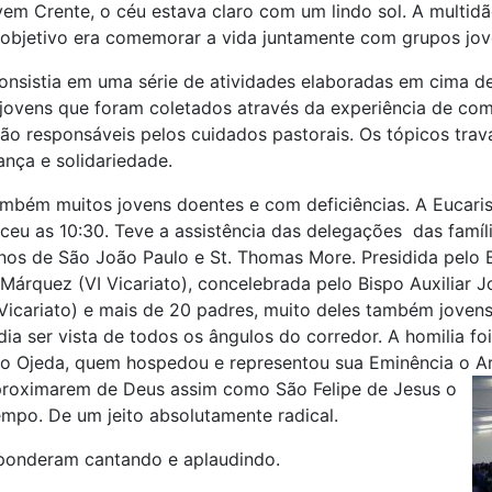
em Crente, o céu estava claro com um lindo sol. A multid
o objetivo era comemorar a vida juntamente com grupos jove
nsistia em uma série de atividades elaboradas em cima d
 jovens que foram coletados através da experiência de com
ão responsáveis pelos cuidados pastorais. Os tópicos trav
ança e solidariedade.
ambém muitos jovens doentes e com deficiências. A Eucaris
ceu as 10:30. Teve a assistência das delegações das famíli
nos de São João Paulo e St. Thomas More. Presidida pelo B
 Márquez (VI Vicariato), concelebrada pelo Bispo Auxiliar 
Vicariato) e mais de 20 padres, muito deles também joven
odia ser vista de todos os ângulos do corredor. A homilia 
po Ojeda, quem hospedou e representou sua Eminência o A
proximarem de Deus assim como São Felipe de Jesus o
empo. De um jeito absolutamente radical.
ponderam cantando e aplaudindo.