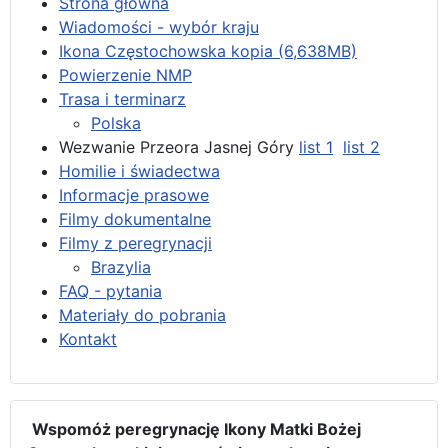
Strona główna
Wiadomości - wybór kraju
Ikona Częstochowska kopia (6,638MB)
Powierzenie NMP
Trasa i terminarz
Polska
Wezwanie Przeora Jasnej Góry
list 1
list 2
Homilie i świadectwa
Informacje prasowe
Filmy dokumentalne
Filmy z peregrynacji
Brazylia
FAQ - pytania
Materiały do pobrania
Kontakt
Wspomóż peregrynację Ikony Matki Bożej