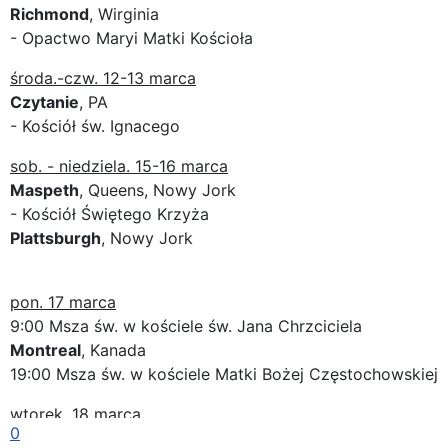
Richmond
, Wirginia
- Opactwo Maryi Matki Kościoła
środa.-czw. 12-13 marca
Czytanie
, PA
- Kościół św. Ignacego
sob. - niedziela. 15-16 marca
Maspeth
, Queens, Nowy Jork
- Kościół Świętego Krzyża
Plattsburgh
, Nowy Jork
pon. 17 marca
9:00 Msza św. w kościele św. Jana Chrzciciela
Montreal
, Kanada
19:00 Msza św. w kościele Matki Bożej Częstochowskiej
wtorek, 18 marca
0
Ottawa
, Kanada