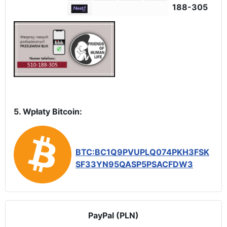
188-305
5. Wpłaty Bitcoin:
BTC:BC1Q9PVUPLQ074PKH3FSK
SF33YN95QASP5PSACFDW3
PayPal (PLN)