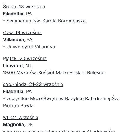
Środa. 18 września
Filadelfia
, PA
- Seminarium św. Karola Boromeusza
Czw. 19 września
Villanova
, PA
- Uniwersytet Villanova
P
iątek. 20 września
Linwood
, NJ
19:00 Msza św. Kościół Matki Boskiej Bolesnej
sob.-niedz. 21-22 września
Filadelfia
, PA
- wszystkie Msze Święte w Bazylice Katedralnej Św.
Piotra i Pawła
wt. 24 września
Magnolia
, DE
- Porozmawiaj z apelem szkolnym w Akademii św.