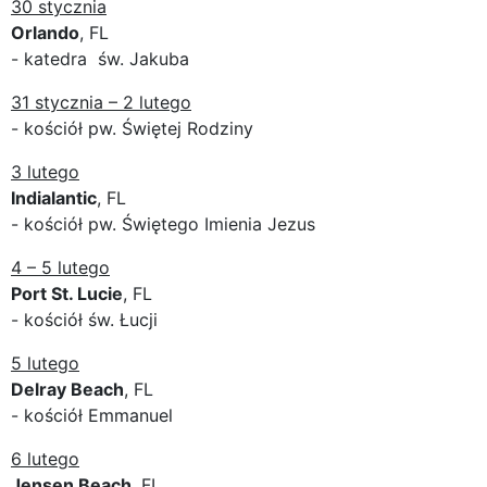
30 stycznia
Orlando
, FL
- katedra św. Jakuba
31 stycznia – 2 lutego
- kościół pw. Świętej Rodziny
3 lutego
Indialantic
, FL
- kościół pw. Świętego Imienia Jezus
4 – 5 lutego
Port St. Lucie
, FL
- kościół św. Łucji
5 lutego
Delray Beach
, FL
- kościół Emmanuel
6 lutego
Jensen Beach
, FL