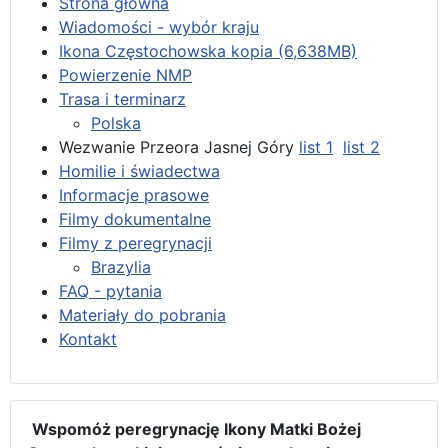
Strona główna
Wiadomości - wybór kraju
Ikona Częstochowska kopia (6,638MB)
Powierzenie NMP
Trasa i terminarz
Polska
Wezwanie Przeora Jasnej Góry
list 1
list 2
Homilie i świadectwa
Informacje prasowe
Filmy dokumentalne
Filmy z peregrynacji
Brazylia
FAQ - pytania
Materiały do pobrania
Kontakt
Wspomóż peregrynację Ikony Matki Bożej