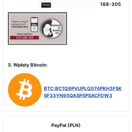
188-305
5. Wpłaty Bitcoin:
BTC:BC1Q9PVUPLQ074PKH3FSK
SF33YN95QASP5PSACFDW3
PayPal (PLN)