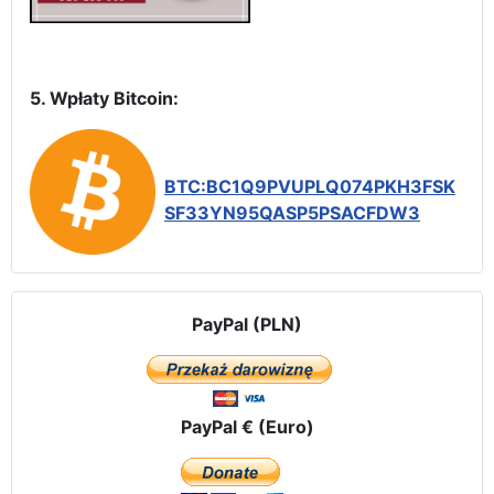
5. Wpłaty Bitcoin:
BTC:BC1Q9PVUPLQ074PKH3FSK
SF33YN95QASP5PSACFDW3
PayPal (PLN)
PayPal € (Euro)