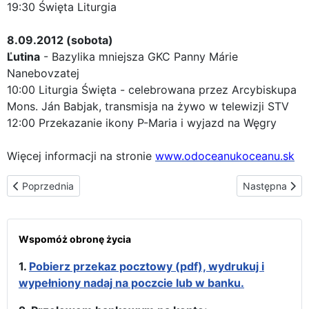
19:30 Święta Liturgia
8.09.2012 (sobota)
Ľutina
- Bazylika mniejsza GKC Panny Márie
Nanebovzatej
10:00 Liturgia Święta - celebrowana przez Arcybiskupa
Mons. Ján Babjak, transmisja na żywo w telewizji STV
12:00 Przekazanie ikony P-Maria i wyjazd na Węgry
Więcej informacji na stronie
www.odoceanukoceanu.sk
Poprzednia strona: Trasa peregrynacji w Republice Czeskiej
Następna stron
Poprzednia
Następna
Wspomóż obronę życia
1.
Pobierz przekaz pocztowy (pdf), wydrukuj i
wypełniony nadaj na poczcie lub w banku.