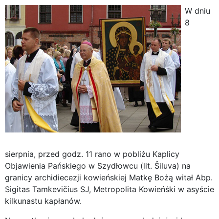
W dniu
8
sierpnia, przed godz. 11 rano w pobliżu Kaplicy
Objawienia Pańskiego w Szydłowcu (lit. Šiluva) na
granicy archidiecezji kowieńskiej Matkę Bożą witał Abp.
Sigitas Tamkevičius SJ, Metropolita Kowieńśki w asyście
kilkunastu kapłanów.