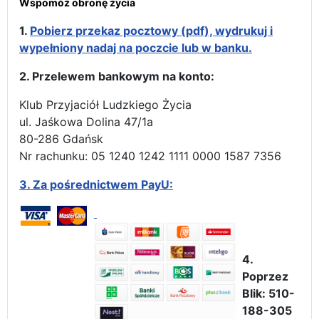
Wspomóż obronę życia
1.
Pobierz przekaz pocztowy (pdf), wydrukuj i
wypełniony nadaj na poczcie lub w banku.
2. Przelewem bankowym na konto:
Klub Przyjaciół Ludzkiego Życia
ul. Jaśkowa Dolina 47/1a
80-286 Gdańsk
Nr rachunku: 05 1240 1242 1111 0000 1587 7356
3.
Za pośrednictwem PayU:
4.
Poprzez
Blik: 510-
188-305