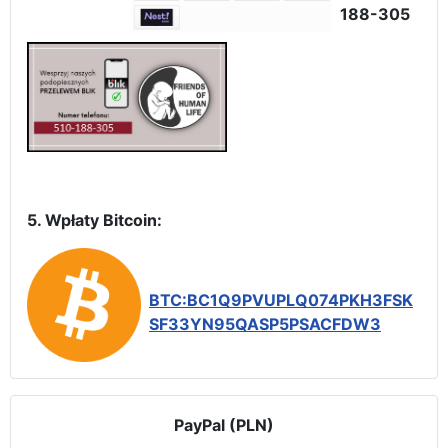
188-305
5. Wpłaty Bitcoin:
BTC:BC1Q9PVUPLQ074PKH3FSK
SF33YN95QASP5PSACFDW3
PayPal (PLN)