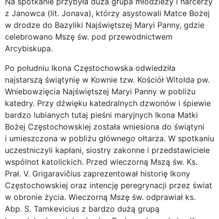
Na spotkanie przybyła duża grupa młodzieży i harcerzy
z Janowca (lit. Jonava), którzy asystowali Matce Bożej
w drodze do Bazyliki Najświętszej Maryi Panny, gdzie
celebrowano Mszę św. pod przewodnictwem
Arcybiskupa.
Po południu Ikona Częstochowska odwiedziła
najstarszą świątynię w Kownie tzw. Kościół Witolda pw.
Wniebowzięcia Najświętszej Maryi Panny w pobliżu
katedry. Przy dźwięku katedralnych dzwonów i śpiewie
bardzo lubianych tutaj pieśni maryjnych Ikona Matki
Bożej Częstochowskiej została wniesiona do świątyni
i umieszczona w pobliżu głównego ołtarza. W spotkaniu
uczestniczyli kapłani, siostry zakonne i przedstawiciele
wspólnot katolickich. Przed wieczorną Mszą św. Ks.
Prał. V. Grigaravičius zaprezentował historię Ikony
Częstochowskiej oraz intencję peregrynacji przez świat
w obronie życia. Wieczorną Mszę św. odprawiał ks.
Abp. S. Tamkevicius z bardzo dużą grupą