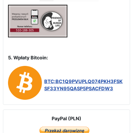
5. Wpłaty Bitcoin:
BTC:BC1Q9PVUPLQ074PKH3FSK
SF33YN95QASP5PSACFDW3
PayPal (PLN)