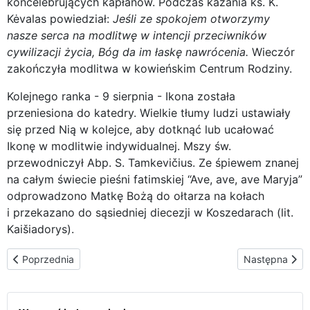
koncelebrujących kapłanów. Podczas kazania ks. K.
Kėvalas powiedział:
Jeśli ze spokojem otworzymy
nasze serca na modlitwę w intencji przeciwników
cywilizacji życia, Bóg da im łaskę nawrócenia.
Wieczór
zakończyła modlitwa w kowieńskim Centrum Rodziny.
Kolejnego ranka - 9 sierpnia - Ikona została
przeniesiona do katedry. Wielkie tłumy ludzi ustawiały
się przed Nią w kolejce, aby dotknąć lub ucałować
Ikonę w modlitwie indywidualnej. Mszy św.
przewodniczył Abp. S. Tamkevičius. Ze śpiewem znanej
na całym świecie pieśni fatimskiej “Ave, ave, ave Maryja”
odprowadzono Matkę Bożą do ołtarza na kołach
i przekazano do sąsiedniej diecezji w Koszedarach (lit.
Kaišiadorys).
Poprzednia strona: Koszedary chcą być miastem Cywilizacji Życi
Następna stron
Poprzednia
Następna