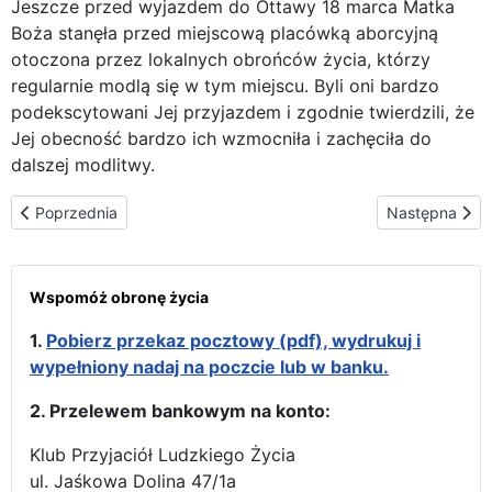
Jeszcze przed wyjazdem do Ottawy 18 marca Matka
Boża stanęła przed miejscową placówką aborcyjną
otoczona przez lokalnych obrońców życia, którzy
regularnie modlą się w tym miejscu. Byli oni bardzo
podekscytowani Jej przyjazdem i zgodnie twierdzili, że
Jej obecność bardzo ich wzmocniła i zachęciła do
dalszej modlitwy.
Poprzednia strona: Pod Parlamentem Kanady Matka Boża modli 
Następna stro
Poprzednia
Następna
Wspomóż obronę życia
1.
Pobierz przekaz pocztowy (pdf), wydrukuj i
wypełniony nadaj na poczcie lub w banku.
2. Przelewem bankowym na konto:
Klub Przyjaciół Ludzkiego Życia
ul. Jaśkowa Dolina 47/1a