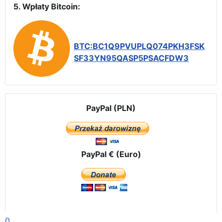
5. Wpłaty Bitcoin:
BTC:BC1Q9PVUPLQ074PKH3FSK
SF33YN95QASP5PSACFDW3
PayPal (PLN)
PayPal € (Euro)
0