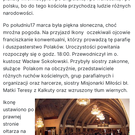
polsku, bo do tego kościoła przychodzą ludzie różnych
narodowości.
Po południu17 marca była piękna słoneczna, choć
mroźna pogoda. Na przyjazd Ikony oczekiwali ojcowie
franciszkanie konwentualni, którzy prowadzą tę parafię
i duszpasterstwo Polaków. Uroczystości powitania
rozpoczęły się o godz. 18:00. Przewodniczył im o.
kustosz Wacław Sokołowski. Przybyły siostry zakonne,
służące Polakom na obczyźnie, przedstawiciele
różnych ruchów kościelnych, grup parafialnych i
organizacji oraz harcerze, siostry Misjonarki Miłości bł.
Matki Teresy z Kalkuty oraz wzruszony tłum wiernych.
Ikonę
ustawiono po
prawnej
stronie
ołtarza na