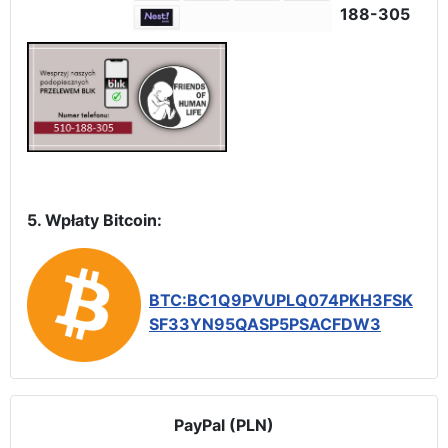
188-305
5. Wpłaty Bitcoin:
BTC:BC1Q9PVUPLQ074PKH3FSK
SF33YN95QASP5PSACFDW3
PayPal (PLN)