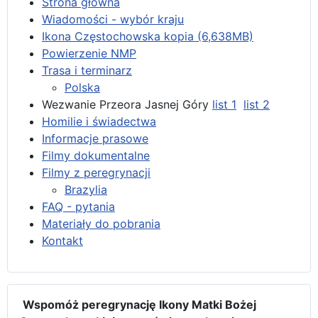
Strona główna
Wiadomości - wybór kraju
Ikona Częstochowska kopia (6,638MB)
Powierzenie NMP
Trasa i terminarz
Polska
Wezwanie Przeora Jasnej Góry
list 1
list 2
Homilie i świadectwa
Informacje prasowe
Filmy dokumentalne
Filmy z peregrynacji
Brazylia
FAQ - pytania
Materiały do pobrania
Kontakt
Wspomóż peregrynację Ikony Matki Bożej