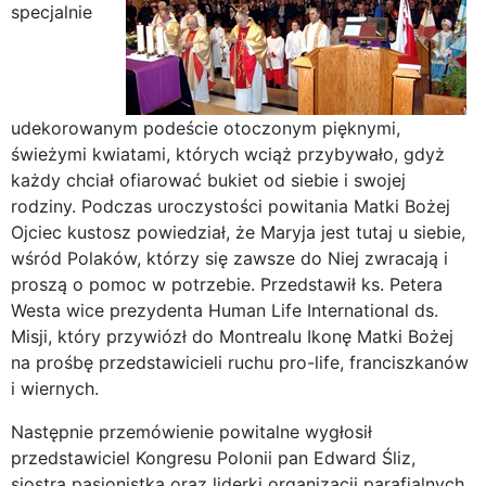
specjalnie
udekorowanym podeście otoczonym pięknymi,
świeżymi kwiatami, których wciąż przybywało, gdyż
każdy chciał ofiarować bukiet od siebie i swojej
rodziny. Podczas uroczystości powitania Matki Bożej
Ojciec kustosz powiedział, że Maryja jest tutaj u siebie,
wśród Polaków, którzy się zawsze do Niej zwracają i
proszą o pomoc w potrzebie. Przedstawił ks. Petera
Westa wice prezydenta Human Life International ds.
Misji, który przywiózł do Montrealu Ikonę Matki Bożej
na prośbę przedstawicieli ruchu pro-life, franciszkanów
i wiernych.
Następnie przemówienie powitalne wygłosił
przedstawiciel Kongresu Polonii pan Edward Śliz,
siostra pasjonistka oraz liderki organizacji parafialnych.