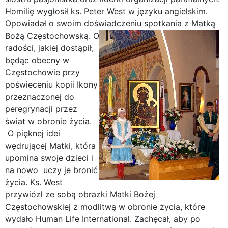
Homilię wygłosił ks. Peter West w języku angielskim.
Opowiadał o swoim doświadczeniu spotkania z Matką
Bożą Częstochowską.
O
radości, jakiej dostąpił,
będąc obecny w
Częstochowie przy
poświeceniu kopii Ikony
przeznaczonej do
peregrynacji przez
świat w obronie życia.
O pięknej idei
wędrującej Matki, która
upomina swoje dzieci i
na nowo uczy je bronić
życia. Ks. West
przywiózł ze sobą obrazki Matki Bożej
Częstochowskiej z modlitwą w obronie życia, które
wydało Human Life International. Zachęcał, aby po