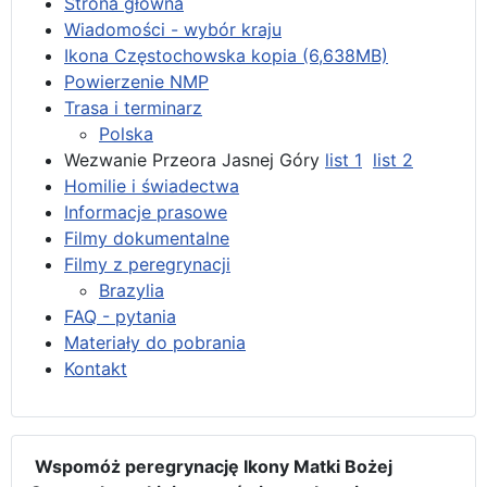
Strona główna
Wiadomości - wybór kraju
Ikona Częstochowska kopia (6,638MB)
Powierzenie NMP
Trasa i terminarz
Polska
Wezwanie Przeora Jasnej Góry
list 1
list 2
Homilie i świadectwa
Informacje prasowe
Filmy dokumentalne
Filmy z peregrynacji
Brazylia
FAQ - pytania
Materiały do pobrania
Kontakt
Wspomóż peregrynację Ikony Matki Bożej