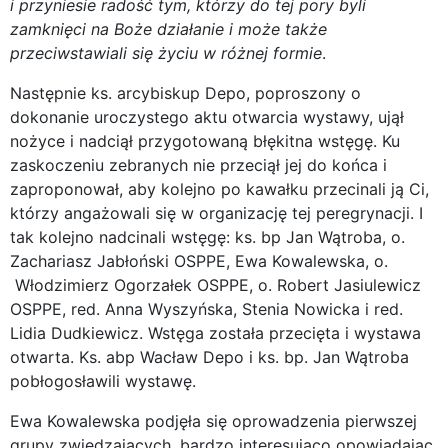
i przyniesie radość tym, którzy do tej pory byli
zamknięci na Boże działanie i może także
przeciwstawiali się życiu w różnej formie
.
Następnie ks. arcybiskup Depo, poproszony o
dokonanie uroczystego aktu otwarcia wystawy, ujął
nożyce i nadciął przygotowaną błękitna wstęgę. Ku
zaskoczeniu zebranych nie przeciął jej do końca i
zaproponował, aby kolejno po kawałku przecinali ją Ci,
którzy angażowali się w organizację tej peregrynacji. I
tak kolejno nadcinali wstęgę: ks. bp Jan Wątroba, o.
Zachariasz Jabłoński OSPPE, Ewa Kowalewska, o.
Włodzimierz Ogorzałek OSPPE, o. Robert Jasiulewicz
OSPPE, red. Anna Wyszyńska, Stenia Nowicka i red.
Lidia Dudkiewicz. Wstęga została przecięta i wystawa
otwarta. Ks. abp Wacław Depo i ks. bp. Jan Wątroba
pobłogosławili wystawę.
Ewa Kowalewska podjęła się oprowadzenia pierwszej
grupy zwiedzających, bardzo interesująco opowiadając