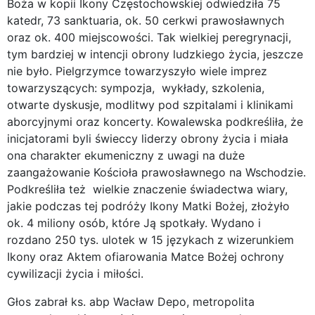
Boża w kopii Ikony Częstochowskiej odwiedziła 75
katedr, 73 sanktuaria, ok. 50 cerkwi prawosławnych
oraz ok. 400 miejscowości. Tak wielkiej peregrynacji,
tym bardziej w intencji obrony ludzkiego życia, jeszcze
nie było. Pielgrzymce towarzyszyło wiele imprez
towarzyszących: sympozja, wykłady, szkolenia,
otwarte dyskusje, modlitwy pod szpitalami i klinikami
aborcyjnymi oraz koncerty. Kowalewska podkreśliła, że
inicjatorami byli świeccy liderzy obrony życia i miała
ona charakter ekumeniczny z uwagi na duże
zaangażowanie Kościoła prawosławnego na Wschodzie.
Podkreśliła też wielkie znaczenie świadectwa wiary,
jakie podczas tej podróży Ikony Matki Bożej, złożyło
ok. 4 miliony osób, które Ją spotkały. Wydano i
rozdano 250 tys. ulotek w 15 językach z wizerunkiem
Ikony oraz Aktem ofiarowania Matce Bożej ochrony
cywilizacji życia i miłości.
Głos zabrał ks. abp Wacław Depo, metropolita