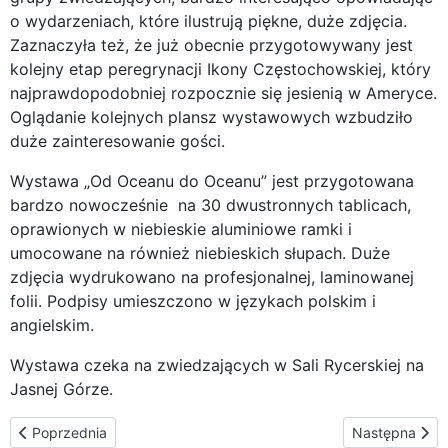
o wydarzeniach, które ilustrują piękne, duże zdjęcia.
Zaznaczyła też, że już obecnie przygotowywany jest
kolejny etap peregrynacji Ikony Częstochowskiej, który
najprawdopodobniej rozpocznie się jesienią w Ameryce.
Oglądanie kolejnych plansz wystawowych wzbudziło
duże zainteresowanie gości.
Wystawa „Od Oceanu do Oceanu” jest przygotowana
bardzo nowocześnie na 30 dwustronnych tablicach,
oprawionych w niebieskie aluminiowe ramki i
umocowane na również niebieskich słupach. Duże
zdjęcia wydrukowano na profesjonalnej, laminowanej
folii. Podpisy umieszczono w językach polskim i
angielskim.
Wystawa czeka na zwiedzających w Sali Rycerskiej na
Jasnej Górze.
Poprzednia strona: Wizyta Ikony Częstochowskiej w Kościele pra
Następna stro
Poprzednia
Następna