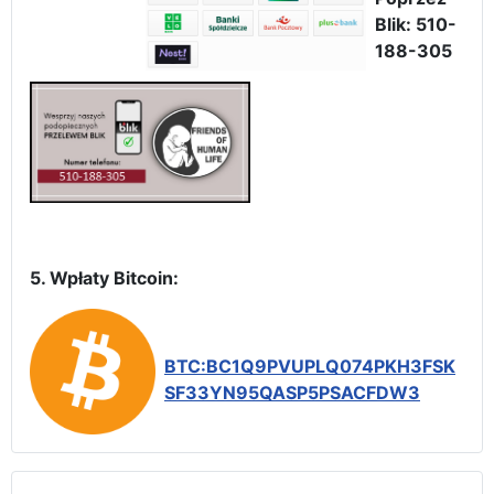
Blik: 510-
188-305
5. Wpłaty Bitcoin:
BTC:BC1Q9PVUPLQ074PKH3FSK
SF33YN95QASP5PSACFDW3