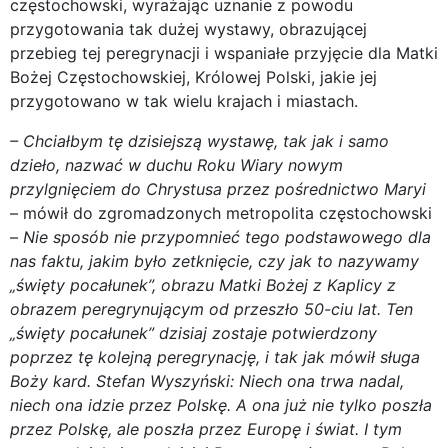
częstochowski, wyrażając uznanie z powodu
przygotowania tak dużej wystawy, obrazującej
przebieg tej peregrynacji i wspaniałe przyjęcie dla Matki
Bożej Częstochowskiej, Królowej Polski, jakie jej
przygotowano w tak wielu krajach i miastach.
– Chciałbym tę dzisiejszą wystawę, tak jak i samo
dzieło, nazwać w duchu Roku Wiary nowym
przylgnięciem do Chrystusa przez pośrednictwo Maryi
– mówił do zgromadzonych metropolita częstochowski
–
Nie sposób nie przypomnieć tego podstawowego dla
nas faktu, jakim było zetknięcie, czy jak to nazywamy
„święty pocałunek”, obrazu Matki Bożej z Kaplicy z
obrazem peregrynującym od przeszło 50-ciu lat. Ten
„święty pocałunek” dzisiaj zostaje potwierdzony
poprzez tę kolejną peregrynację, i tak jak mówił sługa
Boży kard. Stefan Wyszyński: Niech ona trwa nadal,
niech ona idzie przez Polskę. A ona już nie tylko poszła
przez Polskę, ale poszła przez Europę i świat. I tym