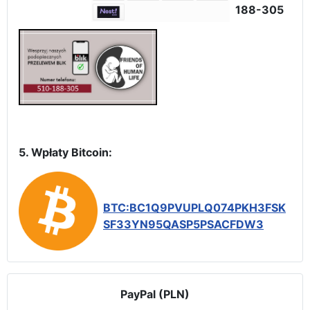
188-305
5. Wpłaty Bitcoin:
BTC:BC1Q9PVUPLQ074PKH3FSK
SF33YN95QASP5PSACFDW3
PayPal (PLN)