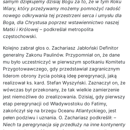
samym dziękujemy dzisiaj Bogu za to, że w tym Roku
Wiary, który przeżywamy możemy pomnożyć radość
nowego odkrywania tej przestrzeni serca i umysłu dla
Boga, dla Chrystusa poprzez wstawiennictwo naszej
Matki i Królowej –
podkreślał metropolita
częstochowski.
Kolejno zabrał głos o. Zachariasz Jabłoński Definitor
generalny Zakonu Paulinów. Przypomniał on, że dane
mu było uczestniczyć w pierwszym spotkaniu Komitetu
Przygotowawczego, gdy przedstawiał zagranicznym
liderom obrony życia polską ideę peregrynacji, jaką
realizował ks. kard. Stefan Wyszyński. Zaznaczył on, że
wówczas był przekonany, że tak wielkie zamierzenie
jest niemożliwe do zrealizowania. Dzisiaj, gdy pierwszy
etap peregrynacji od Władywostoku do Fatimy,
zakończył się na brzegu Oceanu Atlantyckiego, jest
pełen podziwu i uznania. O. Zachariasz podkreślił: –
Niech ta peregrynacja się przedłuży na inne kontynenty