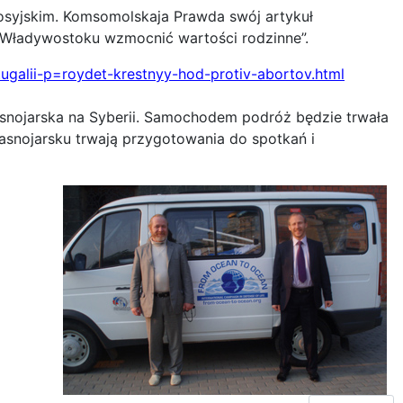
rosyjskim. Komsomolskaja Prawda swój artykuł
Władywostoku wzmocnić wartości rodzinne”.
ugalii-p=roydet-krestnyy-hod-protiv-abortov.html
snojarska na Syberii. Samochodem podróż będzie trwała
Krasnojarsku trwają przygotowania do spotkań i