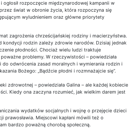
 i ogłosił rozpoczęcie międzynarodowej kampanii w
rzez świat w obronie życia, która rozpoczyna się
ępującym wyludnieniem oraz główne priorytety
at zagrożenia chrześcijańskiej rodziny i macierzyństwa.
kondycji rodzin zależy zdrowie narodów. Dzisiaj jednak
czenie płodności. Chociaż wielu ludzi traktuje
 poważne problemy. W rzeczywistości – powiedziała
i do odwrócenia zasad moralnych i wymierania rodzin i
azania Bożego: „Bądźcie płodni i rozmnażajcie się”.
i zdrowotnej – powiedziała Galina – ale każdej kobiecie
ci. Kiedy ona zaczyna rozumieć, jak wielkim darem jest
aniczania wydatków socjalnych i wojnę o przejęcie dzieci
ji prawosławia. Miejscowi kapłani mówili też o
t tam bardzo poważną chorobą społeczną.