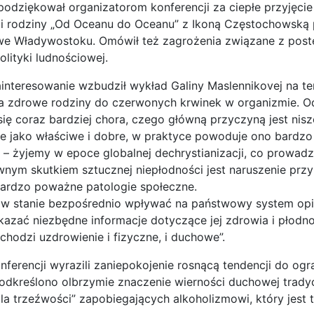
odziękował organizatorom konferencji za ciepłe przyjęcie
 i rodziny „Od Oceanu do Oceanu” z Ikoną Częstochowską p
 we Władywostoku. Omówił też zagrożenia związane z post
olityki ludnościowej.
interesowanie wzbudził wykład Galiny Maslennikovej na tem
 zdrowe rodziny do czerwonych krwinek w organizmie. Od 
się coraz bardziej chora, czego główną przyczyną jest nisz
e jako właściwe i dobre, w praktyce powoduje ono bardzo
– żyjemy w epoce globalnej dechrystianizacji, co prowadz
nym skutkiem sztucznej niepłodności jest naruszenie przyk
bardzo poważne patologie społeczne.
 w stanie bezpośrednio wpływać na państwowy system opiek
zać niezbędne informacje dotyczące jej zdrowia i płodnoś
chodzi uzdrowienie i fizyczne, i duchowe”.
nferencji wyrazili zaniepokojenie rosnącą tendencji do ogr
Podkreślono olbrzymie znaczenie wierności duchowej tradyc
Dla trzeźwości” zapobiegających alkoholizmowi, który jes