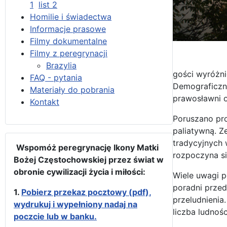
1
list 2
Homilie i świadectwa
Informacje prasowe
Filmy dokumentalne
Filmy z peregrynacji
Brazylia
gości wyróżni
FAQ - pytania
Demograficzny
Materiały do pobrania
prawosławni o
Kontakt
Poruszano pro
paliatywną. Z
tradycyjnych 
Wspomóż peregrynację Ikony Matki
rozpoczyna s
Bożej Częstochowskiej przez świat w
obronie cywilizacji życia i miłości:
Wiele uwagi p
poradni przed
1.
Pobierz przekaz pocztowy (pdf),
przeludnienia
wydrukuj i wypełniony nadaj na
liczba ludnośc
poczcie lub w banku.