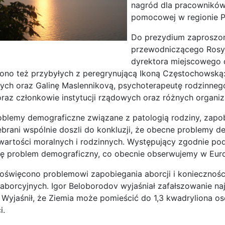
nagród dla pracowników 
pomocowej w regionie 
Do prezydium zaproszon
przewodniczącego Rosyjs
dyrektora miejscowego d
ono też przybyłych z peregrynującą Ikoną Częstochowską:
ch oraz Galinę Maslennikovą, psychoterapeutę rodzinnego
raz członkowie instytucji rządowych oraz różnych organiz
blemy demograficzne związane z patologią rodziny, zapob
ebrani wspólnie doszli do konkluzji, że obecne problemy
wartości moralnych i rodzinnych. Występujący zgodnie podkr
ię problem demograficzny, co obecnie obserwujemy w Euro
oświęcono problemowi zapobiegania aborcji i koniecznośc
aborcyjnych. Igor Beloborodov wyjaśniał zafałszowanie 
. Wyjaśnił, że Ziemia może pomieścić do 1,3 kwadryliona os
i.