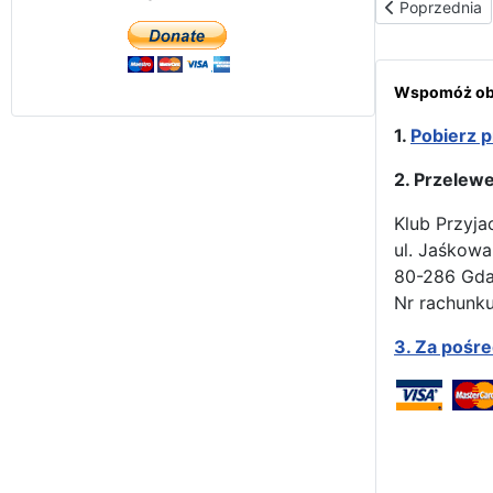
Poprzednia str
Poprzednia
Wspomóż obr
1.
Pobierz p
2. Przelew
Klub Przyja
ul. Jaśkowa
80-286 Gd
Nr rachunku
3.
Za pośr