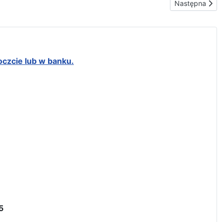
Następna stron
Następna
oczcie lub w banku.
5