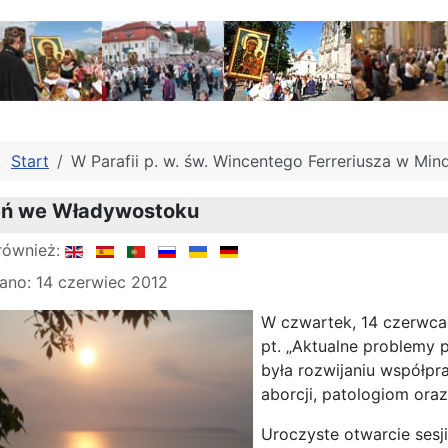
j:
Start
W Parafii p. w. św. Wincentego Ferreriusza w Min
ień we Władywostoku
również:
ano: 14 czerwiec 2012
W czwartek, 14 czerwca
pt. „Aktualne problemy 
była rozwijaniu współp
aborcji, patologiom ora
Uroczyste otwarcie sesj