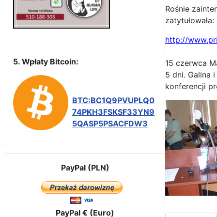
Rośnie zainte
zatytułowała
http://www.pr
5. Wpłaty Bitcoin:
15 czerwca M
5 dni. Galina
konferencji pro
BTC:BC1Q9PVUPLQ0
74PKH3FSKSF33YN9
5QASP5PSACFDW3
PayPal (PLN)
PayPal € (Euro)