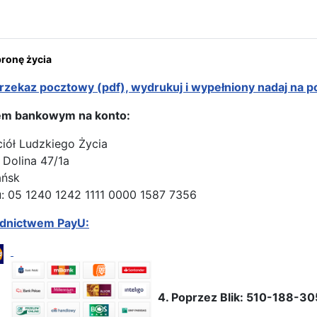
ona: Z dalekiego Władywostoku osobisty list Galiny Maslennikowej
onę życia
rzekaz pocztowy (pdf), wydrukuj i wypełniony nadaj na p
em bankowym na konto:
ciół Ludzkiego Życia
 Dolina 47/1a
ańsk
: 05 1240 1242 1111 0000 1587 7356
ednictwem PayU:
4. Poprzez Blik: 510-188-30