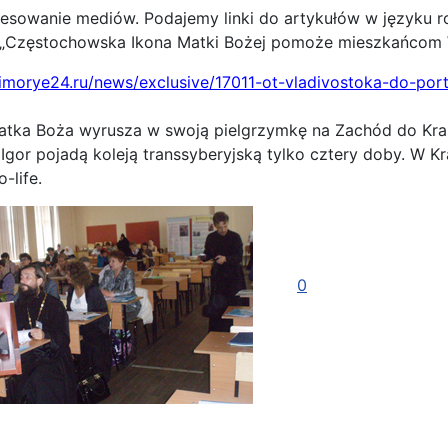
resowanie mediów. Podajemy linki do artykułów w języku 
: „Częstochowska Ikona Matki Bożej pomoże mieszkańcom 
imorye24.ru/news/exclusive/17011-ot-vladivostoka-do-port
atka Boża wyrusza w swoją pielgrzymkę na Zachód do Kra
 i Igor pojadą koleją transsyberyjską tylko cztery doby. W 
-life.
0