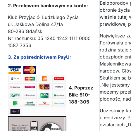
Beloborodov p
2. Przelewem bankowym na konto:
obronie życia
właśnie tutaj
Klub Przyjaciół Ludzkiego Życia
prawidłowej p
ul. Jaśkowa Dolina 47/1a
80-286 Gdańsk
Największe za
Nr rachunku: 05 1240 1242 1111 0000
Porównała ona
1587 7356
rodzina staje 
obezpłodnieni
3.
Za pośrednictwem PayU:
Maslennikowa 
narodów. Głów
Skutkiem są 
„Nie jesteśmy
4. Poprzez
możemy przeka
Blik: 510-
płodność, nad
188-305
Uczestnicy ko
i młodzieży. 
działaniach „