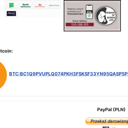
tcoin:
BTC:BC1Q9PVUPLQ074PKH3FSKSF33YN95QASP5
PayPal (PLN)