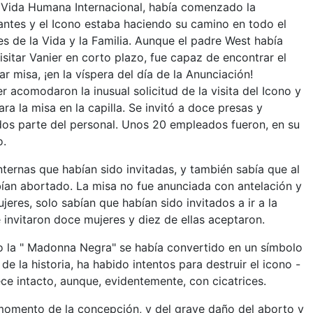
 Vida Humana Internacional, había comenzado la
antes y el Icono estaba haciendo su camino en todo el
s de la Vida y la Familia. Aunque el padre West había
visitar Vanier en corto plazo, fue capaz de encontrar el
ar misa, ¡en la víspera del día de la Anunciación!
r acomodaron la inusual solicitud de la visita del Icono y
para la misa en la capilla. Se invitó a doce presas y
os parte del personal. Unos 20 empleados fueron, en su
o.
nternas que habían sido invitadas, y también sabía que al
ían abortado. La misa no fue anunciada con antelación y
jeres, solo sabían que habían sido invitados a ir a la
e invitaron doce mujeres y diez de ellas aceptaron.
mo la " Madonna Negra" se había convertido en un símbolo
e la historia, ha habido intentos para destruir el icono -
ece intacto, aunque, evidentemente, con cicatrices.
 momento de la concepción, y del grave daño del aborto y