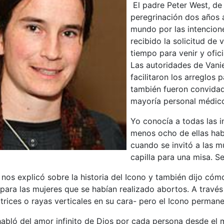
El padre Peter West, de
peregrinación dos años 
mundo por las intencione
recibido la solicitud de 
tiempo para venir y ofici
Las autoridades de Vanie
facilitaron los arreglos 
también fueron convidad
mayoría personal médic
Yo conocía a todas las i
menos ocho de ellas hab
cuando se invitó a las mu
capilla para una misa. S
 nos explicó sobre la historia del Icono y también dijo có
ara las mujeres que se habían realizado abortos. A través d
atrices o rayas verticales en su cara- pero el Icono perman
habló del amor infinito de Dios por cada persona desde el