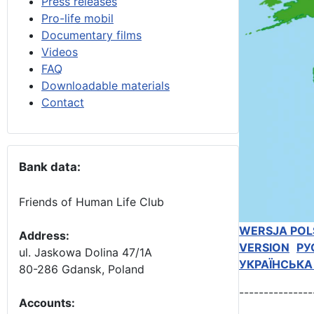
Press releases
Pro-life mobil
Documentary films
Videos
FAQ
Downloadable materials
Contact
Bank data:
Friends of Human Life Club
WERSJA POL
Address:
VERSION
РУ
ul. Jaskowa Dolina 47/1A
УКРАЇНСЬКА
80-286 Gdansk, Poland
---------------
Accounts
: