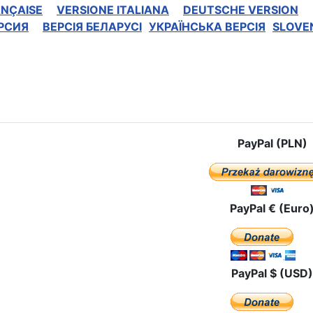
ANÇAISE
VERSIONE ITALIANA
DEUTSCHE VERSION
РСИЯ
BEPCIЯ БЕЛАРУСІ
УКРАЇНСЬКА ВЕРСІЯ
SLOVE
e: The pilgrimage route in Mexico
PayPal (PLN)
PayPal € (Euro
PayPal $ (USD)