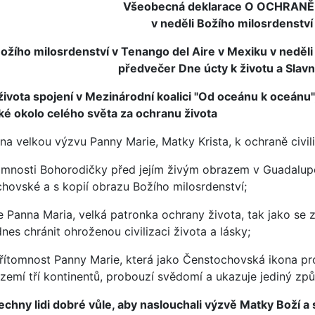
Všeobecná deklarace O OCHRANĚ
v neděli Božího milosrdenstv
ožího milosrdenství v Tenango del Aire v Mexiku v neděli
předvečer Dne úcty k životu a Slav
života spojení v Mezinárodní koalici "Od oceánu k oceánu"
é okolo celého světa za ochranu života
na velkou výzvu Panny Marie, Matky Krista, k ochraně civil
omnosti Bohorodičky před jejím živým obrazem v Guadalupe 
hovské a s kopií obrazu Božího milosrdenství;
že Panna Maria, velká patronka ochrany života, tak jako se z
dnes chránit ohroženou civilizaci života a lásky;
řítomnost Panny Marie, která jako Čenstochovská ikona proc
emí tří kontinentů, probouzí svědomí a ukazuje jediný způs
hny lidi dobré vůle, aby naslouchali výzvě Matky Boží a s