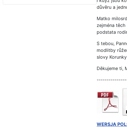
I když jsou ko
důvěru a jedn
Matko milosrd
zejména těch 
podstata rodin
S tebou, Panno
modlitby růžen
slovy Korunky
Děkujeme ti, 
---------------
WERSJA POL