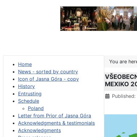
You are he
Home
News - sorted by country
VŠEOBECN
Icon of Jasna Góra - copy
MEXIKO 2
History
Entrusting
Details
Published:
Schedule
Poland
Letter from Prior of Jasna Góra
Acknowledgments & testimonials
Acknowledgments