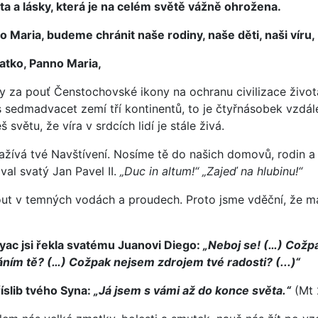
ota a lásky, která je na celém světě vážně ohrožena.
o Maria, budeme chránit naše rodiny, naše děti, naši víru,
atko, Panno Maria,
 za pouť Čenstochovské ikony na ochranu civilizace života 
s sedmadvacet zemí tří kontinentů, to je čtyřnásobek vzdále
 světu, že víra v srdcích lidí je stále živá.
ažívá tvé Navštívení. Nosíme tě do našich domovů, rodin a 
al svatý Jan Pavel II.
„Duc in altum!“ „Zajeď na hlubinu!“
out v temných vodách a proudech. Proto jsme vděční, že mám
ac jsi řekla svatému Juanovi Diego:
„Neboj se! (…) Cožpa
áním tě? (…) Cožpak nejsem zdrojem tvé radosti? (...)“
íslib tvého Syna:
„Já jsem s vámi až do konce světa.“
(Mt 