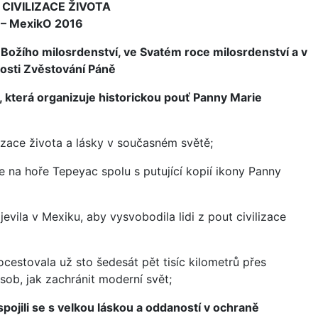
 CIVILIZACE ŽIVOTA
í
– MexikO 2016
 Božího milosrdenství, ve Svatém roce milosrdenství a v
nosti Zvěstování Páně
, která organizuje historickou pouť Panny Marie
izace života a lásky v současném světě;
na hoře Tepeyac spolu s putující kopií ikony Panny
jevila v Mexiku, aby vysvobodila lidi z pout civilizace
estovala už sto šedesát pět tisíc kilometrů přes
ob, jak zachránit moderní svět;
pojili se s velkou láskou a oddaností v ochraně