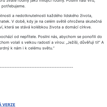
 Svaté rodiny jako milující rodiny. Posilni naši víru,
k potřebujeme.
tnosti a nedotknutelnosti každého lidského života,
 matek. V době, kdy je na celém světě ohrožena skutečná
ví, která se stává kolébkou života a domácí církve.
pochází od nepřítele. Posilni nás, abychom se ponořili do
m volali s velkou radostí a vírou: „Ježíši, důvěřuji ti!“ A
srdný k nám i k celému světu.“
--------------------------------------------
Á VERZE