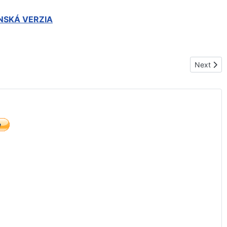
NSKÁ VERZIA
Next artic
Next
)