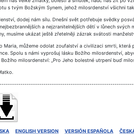
lem nás velké zmatky, bolesti a smutek, nauč nás žít po vzoru
otu s tvým Božským Synem, jehož milosrdenství všichni ta
enství, dodej nám sílu. Dnešní svět potřebuje svědky posvá
nejbezbrannějších a nejzranitelnějších dětí v lůnech svých
y, musíme ukázat ještě zřetelněji zázrak svátosti manželst
 Maria, můžeme odolat zoufalství a civilizaci smrti, která 
ce. Spolu s námi vyprošuj lásku Božího milosrdenství, abycho
 Božího milosrdenství: „Pro Jeho bolestné utrpení buď milo
Matko.
----------------------------------------------------------------
SKA
ENGLISH VERSION
VERSIÓN ESPAÑOLA
ČESK