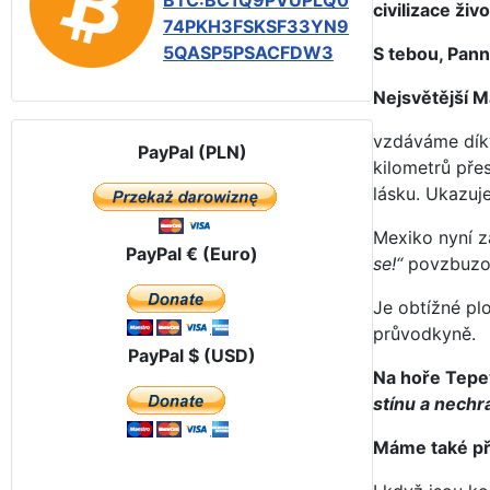
BTC:BC1Q9PVUPLQ0
civilizace živ
74PKH3FSKSF33YN9
5QASP5PSACFDW3
S tebou, Pann
Nejsvětější M
vzdáváme díky
PayPal (PLN)
kilometrů pře
lásku. Ukazuješ
Mexiko nyní z
PayPal € (Euro)
se!“
povzbuzov
Je obtížné pl
průvodkyně.
PayPal $ (USD)
Na hoře Tepey
stínu a nechr
Máme také př