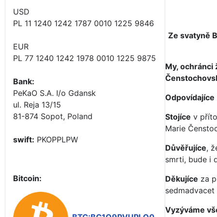
USD
PL 11 1240 1242 1787 0010 1225 9846
Ze svatyně B
EUR
PL 77 1240 1242 1978 0010 1225 9875
My, ochránci 
Čenstochovsk
Bank:
PeKaO S.A. I/o Gdansk
Odpovídajíce
ul. Reja 13/15
81-874 Sopot, Poland
Stojíce
v přít
Marie Čenstoc
swift:
PKOPPLPW
Důvěřujíce
, 
smrti, bude i 
Bitcoin:
Děkujíce
za p
sedmadvacet z
Vyzýváme všec